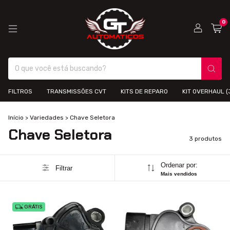
0
FILTROS
TRANSMISSÕES CVT
KITS DE REPARO
KIT OVERHAUL 
Início
>
Variedades
>
Chave Seletora
Chave Seletora
3 produtos
Ordenar por:
Filtrar
Mais vendidos
GRÁTIS